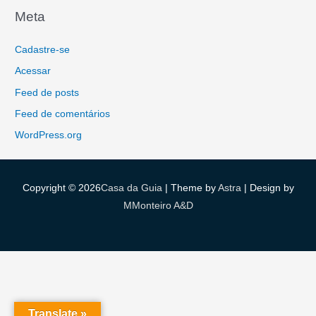
r
Meta
:
Cadastre-se
Acessar
Feed de posts
Feed de comentários
WordPress.org
Copyright © 2026
Casa da Guia
| Theme by
Astra
| Design by
MMonteiro A&D
Translate »